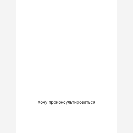
ГОТОВЫ
ПООБЩАТЬСЯ?
Закажите бесплатную
консультацию для обсуждения
вашего проекта, подбору
решения или материалов.
Это
бесплатно
Хочу проконсультироваться