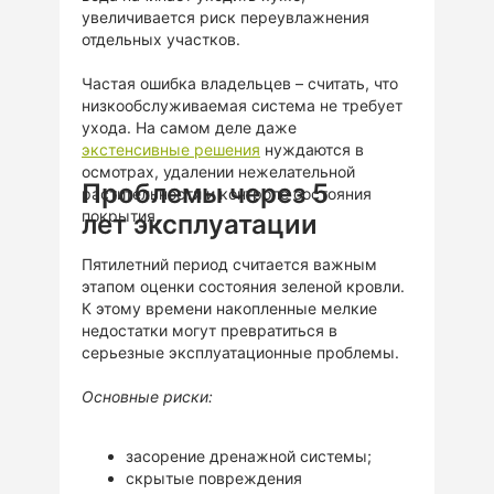
увеличивается риск переувлажнения
отдельных участков.
Частая ошибка владельцев – считать, что
низкообслуживаемая система не требует
ухода. На самом деле даже
экстенсивные решения
нуждаются в
осмотрах, удалении нежелательной
Проблемы через 5
растительности и контроле состояния
покрытия.
лет эксплуатации
Пятилетний период считается важным
этапом оценки состояния зеленой кровли.
К этому времени накопленные мелкие
недостатки могут превратиться в
серьезные эксплуатационные проблемы.
Основные риски:
засорение дренажной системы;
скрытые повреждения