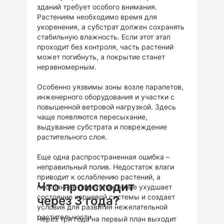
зданий требует особого внимания.
Растениям необходимо время для
укоренения, а субстрат должен сохранять
стабильную влажность. Если этот этап
проходит без контроля, часть растений
может погибнуть, а покрытие станет
неравномерным.
Особенно уязвимы зоны возле парапетов,
инженерного оборудования и участки с
повышенной ветровой нагрузкой. Здесь
чаще появляются пересыхание,
выдувание субстрата и повреждение
растительного слоя.
Еще одна распространенная ошибка –
неправильный полив. Недостаток влаги
приводит к ослаблению растений, а
Что происходит
постоянное переувлажнение ухудшает
состояние корневой системы и создает
через 3 года?
условия для развития нежелательной
растительности
Через три года на первый план выходит