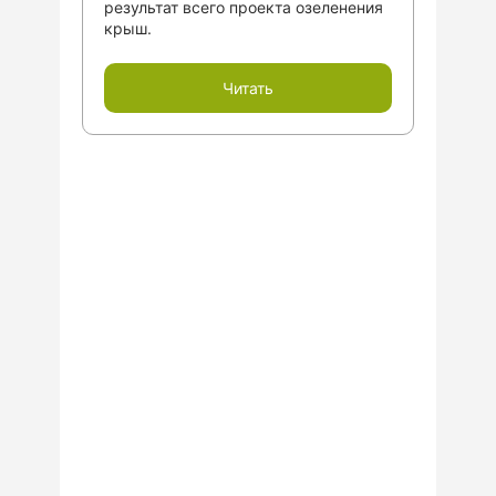
результат всего проекта озеленения
крыш.
Читать
ГОТОВЫ
ПООБЩАТЬСЯ?
Закажите бесплатную
консультацию для обсуждения
вашего проекта, подбору