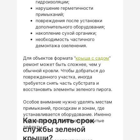
гидроизоляции;
нарушение герметичности
примыканий;
повреждения после установки
дополнительного оборудования;
накопление сухой органики;
необходимость частичного
демонтажа озеленения.
Для объектов формата “
крыша с садом
”
ремонт может быть сложнее, чем у
обычной кровли. Чтобы добраться до
поврежденного участка, иногда
требуется снять часть субстрата и
восстановить элементы зеленого пирога.
Особое внимание нужно уделять местам
примыканий, проходкам и зонам, где
устанавливается оборудование. Именно
Как продлить срок
там чаще всего появляются скрытые
дефекты.
службы зеленой
крыши?