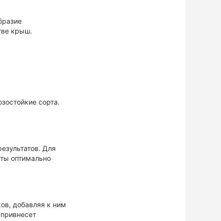
бразие
тве крыш.
озостойкие сорта.
результатов. Для
аты оптимально
ов, добавляя к ним
 привнесет