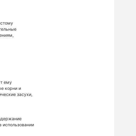
истому
ительные
ениям,
?
ет ему
ые корни и
ческие засухи,
содержание
в использовании