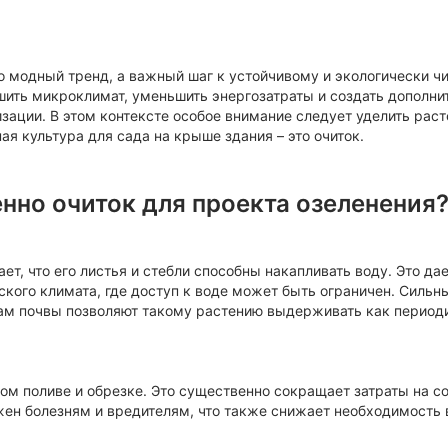
о модный тренд, а важный шаг к устойчивому и экологически ч
шить микроклимат, уменьшить энергозатраты и создать дополн
зации. В этом контексте особое внимание следует уделить раст
ая культура для сада на крыше здания – это очиток.
нно очиток для проекта озеленения
ает, что его листья и стебли способны накапливать воду. Это да
кого климата, где доступ к воде может быть ограничен. Сильн
ам почвы позволяют такому растению выдерживать как периоди
том поливе и обрезке. Это существенно сокращает затраты на 
жен болезням и вредителям, что также снижает необходимость 