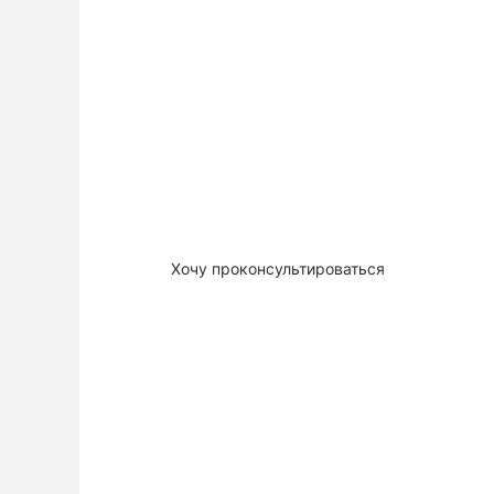
ГОТОВЫ
ПООБЩАТ
Закажите бесплатную консультацию для обсу
вашего проекта, подбору решения или матери
бесплатно
Хочу проконсультироваться