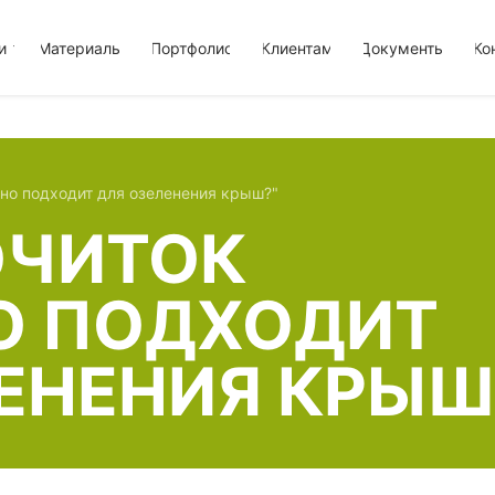
и
Материалы
Портфолио
Клиентам
Документы
Ко
ьно подходит для озеленения крыш?"
ОЧИТОК
О ПОДХОДИТ
ЕНЕНИЯ КРЫШ