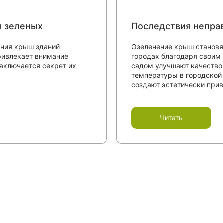
я зеленых
Последствия неправ
ения крыш зданий
Озеленение крыш становя
привлекает внимание
городах благодаря своим
заключается секрет их
садом улучшают качество
температуры в городской 
создают эстетически при
Читать