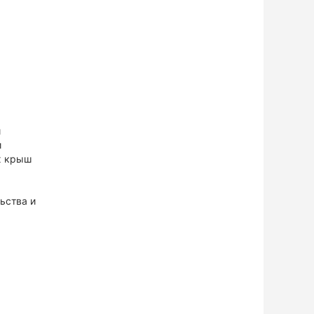
и
и
х крыш
ьства и