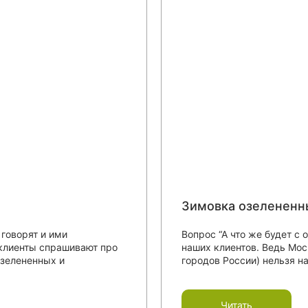
Зимовка озелененн
говорят и ими
Вопрос “А что же будет с
 клиенты спрашивают про
наших клиентов. Ведь Мос
озелененных и
городов России) нельзя н
Читать