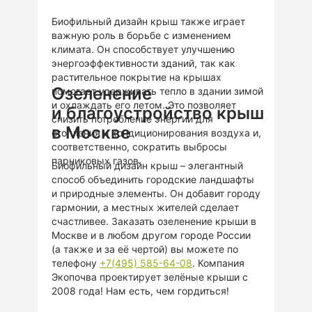
Биофильный дизайн крыш также играет
важную роль в борьбе с изменением
климата. Он способствует улучшению
энергоэффективности зданий, так как
растительное покрытие на крышах
Озеленение
помогает удерживать тепло в здании зимой
и охлаждать его летом. Это позволяет
и благоустройство крыш
снизить потребление энергии для
в Москве
отопления и кондиционирования воздуха и,
соответственно, сократить выбросы
парниковых газов.
Биофильный дизайн крыш – элегантный
способ объединить городские ландшафты
и природные элементы. Он добавит городу
гармонии, а местных жителей сделает
счастливее. Заказать озеленение крыши в
Москве и в любом другом городе России
(а также и за её чертой) вы можете по
телефону
+7(495) 585-64-08
. Компания
Экопочва проектирует зелёные крыши с
2008 года! Нам есть, чем гордиться!